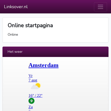
Linksover.nl
Online startpagina
Online
Het weer